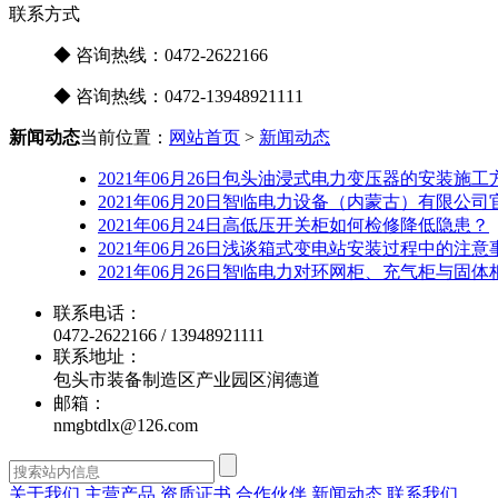
联系方式
◆ 咨询热线：
0472-2622166
◆ 咨询热线：
0472-13948921111
新闻动态
当前位置：
网站首页
>
新闻动态
2021年06月26日
包头油浸式电力变压器的安装施工
2021年06月20日
智临电力设备（内蒙古）有限公司
2021年06月24日
高低压开关柜如何检修降低隐患？
2021年06月26日
浅谈箱式变电站安装过程中的注意
2021年06月26日
智临电力对环网柜、充气柜与固体
联系电话：
0472-2622166 / 13948921111
联系地址：
包头市装备制造区产业园区润德道
邮箱：
nmgbtdlx@126.com
关于我们
主营产品
资质证书
合作伙伴
新闻动态
联系我们