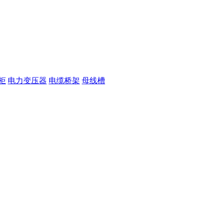
柜
电力变压器
电缆桥架
母线槽