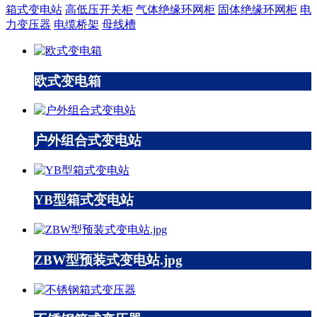
箱式变电站
高低压开关柜
气体绝缘环网柜
固体绝缘环网柜
电
力变压器
电缆桥架
母线槽
欧式变电箱
户外组合式变电站
YB型箱式变电站
ZBW型预装式变电站.jpg