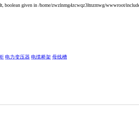
sult, boolean given in /home/zwzlnmg4zcwqz3ltnzmwg/wwwroot/include/
柜
电力变压器
电缆桥架
母线槽